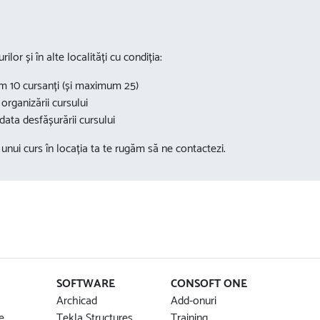
rilor și în alte localități cu condiția:
m 10 cursanți (și maximum 25)
organizării cursului
ata desfășurării cursului
unui curs în locația ta te rugăm să ne contactezi.
SOFTWARE
CONSOFT ONE
Archicad
Add-onuri
e
Tekla Structures
Training